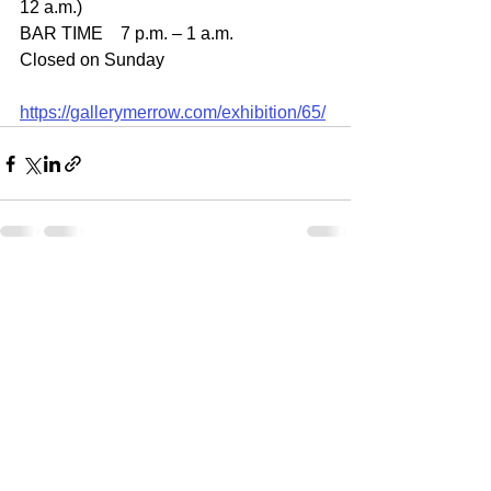
12 a.m.)
BAR TIME　7 p.m. – 1 a.m.
Closed on Sunday
https://gallerymerrow.com/exhibition/65/
すべて表示
最新記事